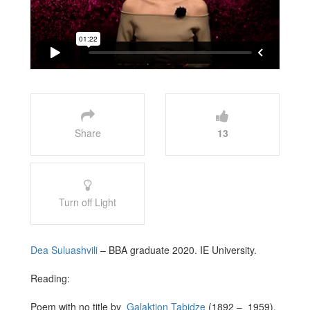
Share
13
Turn off Light
Dea Suluashvili
– BBA graduate 2020. IE University.
Reading:
Poem with no title by
Galaktion Tabidze
(1892 – 1959).