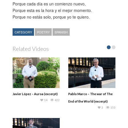
Porque cada día es un comienzo nuevo,
Porque esta es la hora y el mejor momento.
Porque no estás solo, porque yo te quiero.
CATEGORY
POETRY
SPANISH
Related Videos
Javier López – Auroa (excerpt)
Pablo Marco – The war of The
14
422
End of the World (excerpt)
3
153