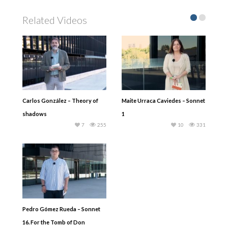
Related Videos
Carlos González – Theory of
Maite Urraca Caviedes – Sonnet
shadows
1
7
255
10
331
Pedro Gómez Rueda – Sonnet
16. For the Tomb of Don