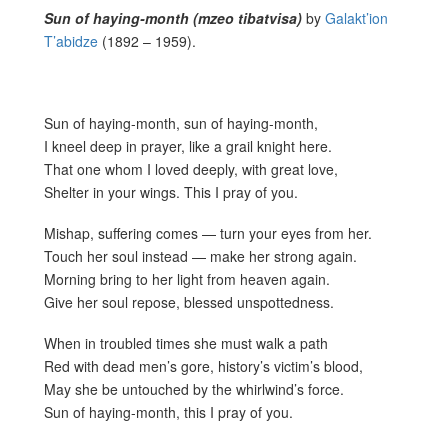
Sun of haying-month (mzeo tibatvisa)
by
Galakt’ion
T’abidze
(1892 – 1959).
Sun of haying-month, sun of haying-month,
I kneel deep in prayer, like a grail knight here.
That one whom I loved deeply, with great love,
Shelter in your wings. This I pray of you.
Mishap, suffering comes — turn your eyes from her.
Touch her soul instead — make her strong again.
Morning bring to her light from heaven again.
Give her soul repose, blessed unspottedness.
When in troubled times she must walk a path
Red with dead men’s gore, history’s victim’s blood,
May she be untouched by the whirlwind’s force.
Sun of haying-month, this I pray of you.